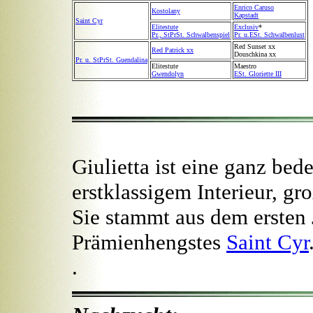
Enrico Caruso
Kostolany
Kapstadt
Saint Cyr
Elitestute
Exclusiv
*
Pr., StPrSt. Schwalbenspiel
Pr. u.ESt. Schwalbenlust
Red Sunset xx
Red Patrick xx
Douschkina xx
Pr. u. StPrSt. Guendalina
Elitestute
Maestro
Gwendolyn
ESt. Gloriette III
Giulietta ist eine ganz be
erstklassigem Interieur, gr
Sie stammt aus dem ersten
Prämienhengstes
Saint Cyr
.