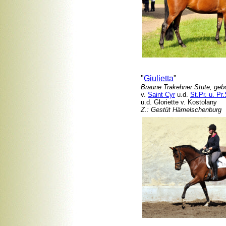
"
Giulietta
"
Braune Trakehner Stute, geb
v.
Saint Cyr
u.d.
St.Pr. u. Pr
u.d. Gloriette v. Kostolany
Z.: Gestüt Hämelschenburg