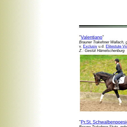
"
Valentiano
"
Brauner Trakehner Wallach, 
v.
Exclusiv
u.d.
Elitestute V
Z.: Gestüt Hämelschenburg
"
Pr.St. Schwalbenpoesi
Braune Trakehner Stute, geb