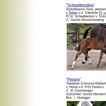
"
Schwalbendiva
"
Dunkelbraune Stute, gebore
v.
Totilas
u.d. Trakehner
Pr. 
Pr.St. Schwalbenlust v. Enri
Z.: Gestüt Hämelschenburg
"
Perano
"
Trakehner Schimmel Wallach
v. Hofrat u.d. PrSt Perena v
Z.: B. Eisenmenger
Aufzüchter: Gestüt Hämelsc
Bes.: I. Honegger