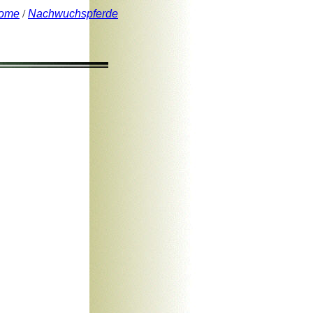
ome
/
Nachwuchspferde