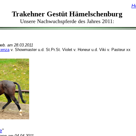
H
Trakehner Gestüt Hämelschenburg
Unsere Nachwuchspferde des Jahres 2011:
geb. am 28.03.2011
icenza
v. Showmaster u.d. St.Pr.St. Violet v. Honeur u.d. Viki v. Pasteur xx
e
"
oren am 04.04.2011