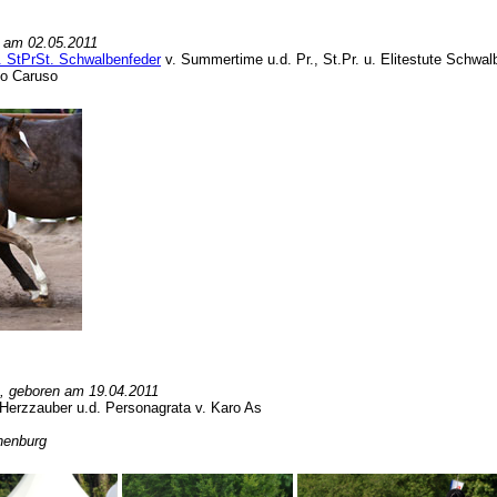
n am 02.05.2011
u. StPrSt. Schwalbenfeder
v. Summertime u.d. Pr., St.Pr. u. Elitestute Schwalb
co Caruso
, geboren am 19.04.2011
. Herzzauber u.d. Personagrata v. Karo As
henburg